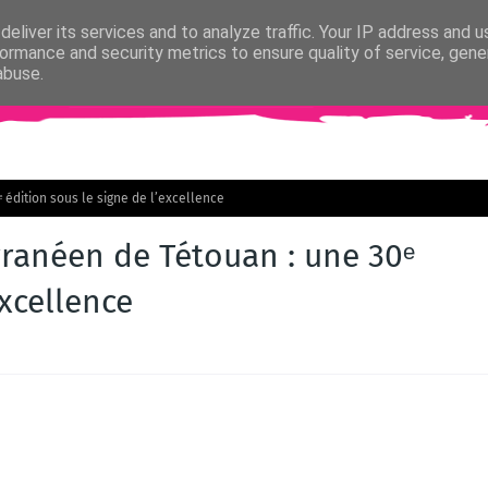
eliver its services and to analyze traffic. Your IP address and 
ormance and security metrics to ensure quality of service, gen
abuse.
és du Cinéma
Critiques & Analyses
Interviews
Cinéma Indé
édition sous le signe de l’excellence
rranéen de Tétouan : une 30ᵉ
excellence