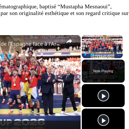
cinématographique, baptisé “Mustapha Mesnaoui”,
par son originalité esthétique et son regard critique sur
×
×
Retour en images sur la victoire de l'Espagne face à l'Argentine en finale de la Coupe du Monde.
Play
Unmute
Fullscree
Now Playing