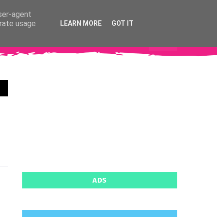
user-agent
erate usage
LEARN MORE
GOT IT
pendant
Documentation
ADS