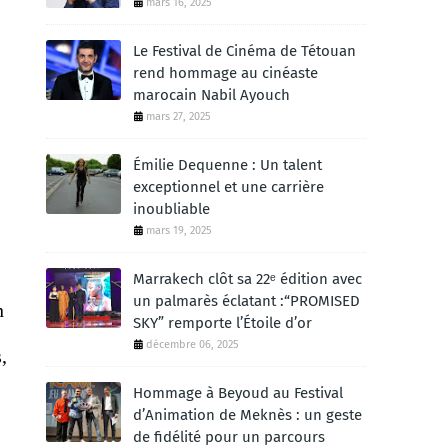
mars 16, 2025
Le Festival de Cinéma de Tétouan
rend hommage au cinéaste
marocain Nabil Ayouch
mars 27, 2025
Émilie Dequenne : Un talent
exceptionnel et une carrière
inoubliable
mars 19, 2025
Marrakech clôt sa 22ᵉ édition avec
un palmarès éclatant :“PROMISED
n
SKY” remporte l’Étoile d’or
décembre 06, 2025
,
Hommage à Beyoud au Festival
d’Animation de Meknès : un geste
de fidélité pour un parcours