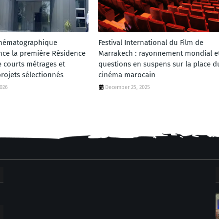
inématographique
Festival International du Film de
nce la première Résidence
Marrakech : rayonnement mondial e
e courts métrages et
questions en suspens sur la place d
projets sélectionnés
cinéma marocain
2026
December 25, 2025