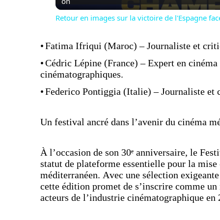
on
Retour en images sur la victoire de l'Espagne fa
y
•
Fatima Ifriqui (Maroc) – Journaliste et crit
V
•
Cédric Lépine (France) – Expert en cinéma 
cinématographiques.
i
•
Federico Pontiggia (Italie) – Journaliste et 
d
Un festival ancré dans l’avenir du cinéma m
e
À l’occasion de son 30ᵉ anniversaire, le Fe
statut de plateforme essentielle pour la mis
o
méditerranéen. Avec une sélection exigeante 
cette édition promet de s’inscrire comme un 
acteurs de l’industrie cinématographique en 