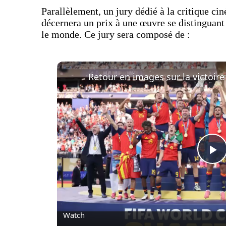
Parallèlement, un jury dédié à la critique 
décernera un prix à une œuvre se distinguant 
le monde. Ce jury sera composé de :
P
l
Watch
a