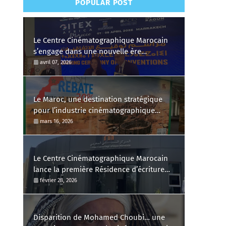
POPULAR POST
Le Centre Cinématographique Marocain
s’engage dans une nouvelle ère
numérique
avril 07, 2026
Le Maroc, une destination stratégique
pour l’industrie cinématographique
mondiale
mars 16, 2026
Le Centre Cinématographique Marocain
lance la première Résidence d’écriture
de courts métrages et dévoile les projets
février 28, 2026
sélectionnés
Disparition de Mohamed Choubi… une