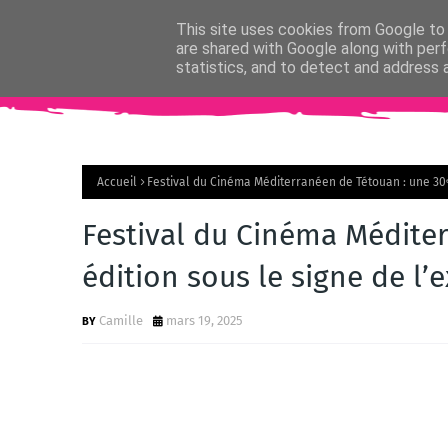
This site uses cookies from Google to d
are shared with Google along with perf
statistics, and to detect and address 
Home
Actualit
Accueil
Festival du Cinéma Méditerranéen de Tétouan : une 30ᵉ 
Festival du Cinéma Médite
édition sous le signe de l’
Camille
mars 19, 2025