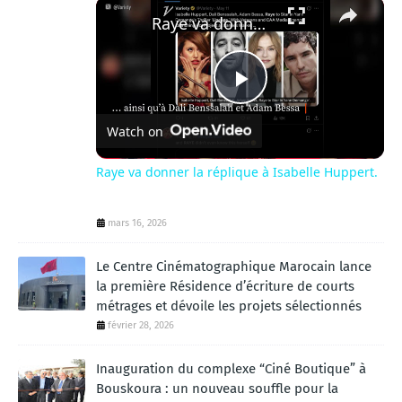
×
Raye va donner la réplique à Isabelle Huppert.
P
Watch on
l
Raye va donner la réplique à Isabelle Huppert.
a
mars 16, 2026
y
Le Centre Cinématographique Marocain lance
la première Résidence d’écriture de courts
métrages et dévoile les projets sélectionnés
V
février 28, 2026
i
Inauguration du complexe “Ciné Boutique” à
Bouskoura : un nouveau souffle pour la