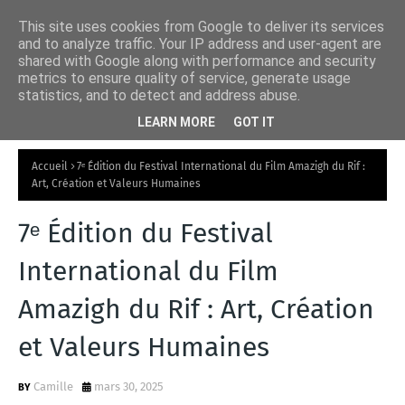
This site uses cookies from Google to deliver its services
and to analyze traffic. Your IP address and user-agent are
shared with Google along with performance and security
metrics to ensure quality of service, generate usage
statistics, and to detect and address abuse.
LEARN MORE
GOT IT
Accueil
7ᵉ Édition du Festival International du Film Amazigh du Rif :
Art, Création et Valeurs Humaines
7ᵉ Édition du Festival
International du Film
Amazigh du Rif : Art, Création
et Valeurs Humaines
Camille
mars 30, 2025