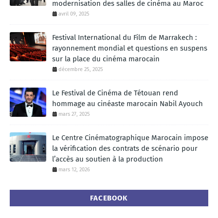
modernisation des salles de cinéma au Maroc
d
avril 09, 2025
Festival International du Film de Marrakech :
e
rayonnement mondial et questions en suspens
sur la place du cinéma marocain
o
décembre 25, 2025
Le Festival de Cinéma de Tétouan rend
hommage au cinéaste marocain Nabil Ayouch
mars 27, 2025
Le Centre Cinématographique Marocain impose
la vérification des contrats de scénario pour
l’accès au soutien à la production
mars 12, 2026
FACEBOOK