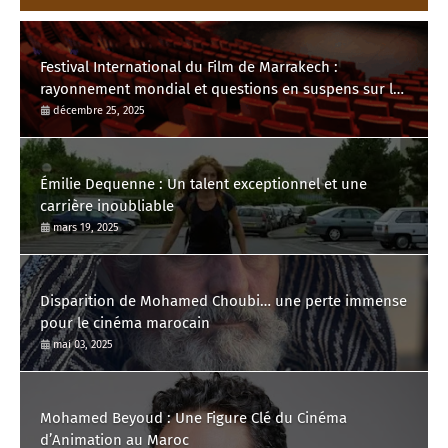
Festival International du Film de Marrakech :
rayonnement mondial et questions en suspens sur la
place du cinéma marocain
décembre 25, 2025
Émilie Dequenne : Un talent exceptionnel et une
carrière inoubliable
mars 19, 2025
Disparition de Mohamed Choubi… une perte immense
pour le cinéma marocain
mai 03, 2025
Mohamed Beyoud : Une Figure Clé du Cinéma
d’Animation au Maroc