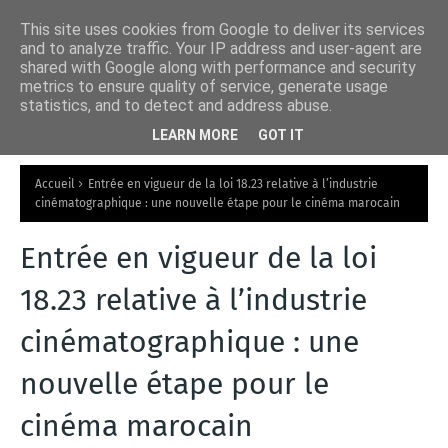
This site uses cookies from Google to deliver its services
and to analyze traffic. Your IP address and user-agent are
shared with Google along with performance and security
metrics to ensure quality of service, generate usage
statistics, and to detect and address abuse.
LEARN MORE
GOT IT
Accueil
Entrée en vigueur de la loi 18.23 relative à l’industrie
cinématographique : une nouvelle étape pour le cinéma marocain
Entrée en vigueur de la loi
18.23 relative à l’industrie
cinématographique : une
nouvelle étape pour le
cinéma marocain